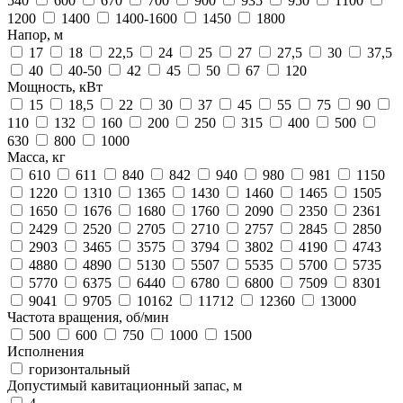
540
600
670
700
900
935
950
1100
1200
1400
1400-1600
1450
1800
Напор, м
17
18
22,5
24
25
27
27,5
30
37,5
40
40-50
42
45
50
67
120
Мощность, кВт
15
18,5
22
30
37
45
55
75
90
110
132
160
200
250
315
400
500
630
800
1000
Масса, кг
610
611
840
842
940
980
981
1150
1220
1310
1365
1430
1460
1465
1505
1650
1676
1680
1760
2090
2350
2361
2429
2520
2705
2710
2757
2845
2850
2903
3465
3575
3794
3802
4190
4743
4880
4890
5130
5507
5535
5700
5735
5770
6375
6440
6780
6800
7509
8301
9041
9705
10162
11712
12360
13000
Частота вращения, об/мин
500
600
750
1000
1500
Исполнения
горизонтальный
Допустимый кавитационный запас, м