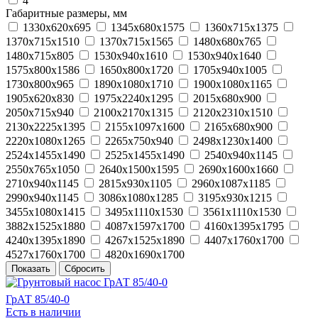
4
Габаритные размеры, мм
1330x620x695
1345x680x1575
1360x715x1375
1370x715x1510
1370х715х1565
1480x680x765
1480x715x805
1530х940х1610
1530х940х1640
1575x800x1586
1650x800x1720
1705x940x1005
1730x800x965
1890х1080х1710
1900х1080х1165
1905x620x830
1975х2240х1295
2015x680x900
2050x715x940
2100х2170х1315
2120х2310х1510
2130х2225х1395
2155x1097x1600
2165x680x900
2220x1080x1265
2265x750x940
2498x1230x1400
2524x1455x1490
2525х1455х1490
2540x940x1145
2550x765x1050
2640x1500x1595
2690x1600x1660
2710х940х1145
2815x930x1105
2960х1087х1185
2990х940х1145
3086х1080х1285
3195х930х1215
3455x1080x1415
3495х1110х1530
3561х1110х1530
3882х1525х1880
4087х1597х1700
4160х1395х1795
4240x1395x1890
4267x1525x1890
4407х1760х1700
4527x1760x1700
4820x1690x1700
ГрАТ 85/40-0
Есть в наличии