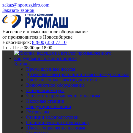
zakaz@nporusgidro.com
Заказать звонок
Насосное и промышленное оборудование
от производителя в Новосибирске
Новосибирск:
8 (800) 350-77-10
Пн - Пт: с 08:00 до 18:00
Каталог
Промышленные насосы
Дизельные электростанции и насосные установки
Промышленные электродвигатели
Водоочистное оборудование
Запорная арматура
Запчасти к промышленным насосам
Насосные станции
Продукция в наличии
Резервуары
Станции водоподготовки
Станции очистки сточных вод
Шкафы управления насосами