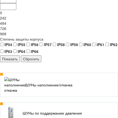
0
242
484
726
968
Степень защиты корпуса
IP54
IP55
IP56
IP57
IP58
IP59
IP60
IP61
IP62
IP63
IP64
IP66
ШУНы наполнение/откачка
ШУНы по поддержанию давления