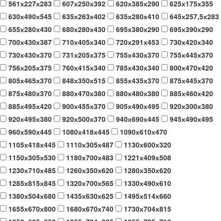
561х227х283
607х250х392
620х385х290
625х175х355
630х490х545
635х263х402
635х280х410
645х257,5х283
655х280х430
680х280х430
695х380х290
695х390х290
700х430х387
710х405х340
720х291х453
730х420х340
730х430х370
731х205х375
755х430х370
755х445х370
756х205х375
760х415х340
785х430х340
800х470х420
805х465х370
848х350х515
855х435х370
875х445х370
875х480х370
880х470х380
880х480х380
885х460х420
885х495х420
900х455х370
905х490х495
920х300х380
920х495х380
920х500х370
940х690х445
945х490х495
960х590х445
1080х418х445
1090х610х470
1105х418х445
1110х305х487
1130х600х320
1150х305х530
1180х700х483
1221х409х508
1230х710х485
1260х350х620
1280х350х620
1285х815х845
1320х700х565
1330х490х610
1380х504х680
1435х630х625
1495х514х660
1655х670х800
1680х670х740
1730х704х815