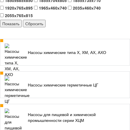
1850х685х850
1855х704х805
1855х735х710
1920х765х895
1965х460х740
2035х460х740
2055х765х815
Насосы химические типа Х, ХМ, АХ, АХО
Насосы химические герметичные ЦГ
Насосы для пищевой и химической
промышленности серии ХЦМ