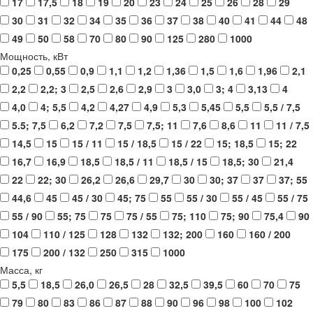
17
17,5
18
19
20
23
24
25
26
28
29
30
31
32
34
35
36
37
38
40
41
44
48
49
50
58
70
80
90
125
280
1000
Мощность, кВт
0,25
0,55
0,9
1,1
1,2
1,36
1,5
1,6
1,96
2,1
2,2
2,2; 3
2,5
2,6
2,9
3
3,0
3; 4
3,13
4
4,0
4; 5,5
4,2
4,27
4,9
5,3
5,45
5,5
5,5 / 7,5
5.5; 7,5
6,2
7,2
7,5
7,5; 11
7,6
8,6
11
11 / 7,5
14,5
15
15 / 11
15 / 18,5
15 / 22
15; 18,5
15; 22
16,7
16,9
18,5
18,5 / 11
18,5 / 15
18,5; 30
21,4
22
22; 30
26,2
26,6
29,7
30
30; 37
37
37; 55
44,6
45
45 / 30
45; 75
55
55 / 30
55 / 45
55 / 75
55 / 90
55; 75
75
75 / 55
75; 110
75; 90
75,4
90
104
110 / 125
128
132
132; 200
160
160 / 200
175
200 / 132
250
315
1000
Масса, кг
5,5
18,5
26,0
26,5
28
32,5
39,5
60
70
75
79
80
83
86
87
88
90
96
98
100
102