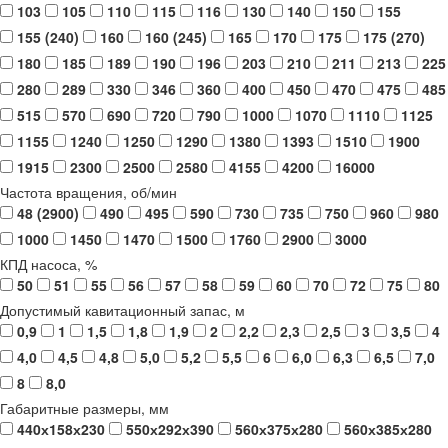
103
105
110
115
116
130
140
150
155
155 (240)
160
160 (245)
165
170
175
175 (270)
180
185
189
190
196
203
210
211
213
225
280
289
330
346
360
400
450
470
475
485
515
570
690
720
790
1000
1070
1110
1125
1155
1240
1250
1290
1380
1393
1510
1900
1915
2300
2500
2580
4155
4200
16000
Частота вращения, об/мин
48 (2900)
490
495
590
730
735
750
960
980
1000
1450
1470
1500
1760
2900
3000
КПД насоса, %
50
51
55
56
57
58
59
60
70
72
75
80
Допустимый кавитационный запас, м
0,9
1
1,5
1,8
1,9
2
2,2
2,3
2,5
3
3,5
4
4,0
4,5
4,8
5,0
5,2
5,5
6
6,0
6,3
6,5
7,0
8
8,0
Габаритные размеры, мм
440х158х230
550х292х390
560х375х280
560х385х280