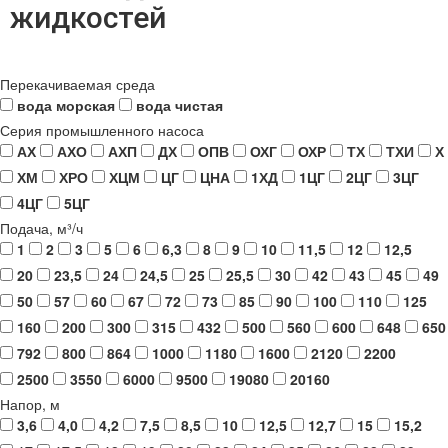
жидкостей
Перекачиваемая среда
вода морская
вода чистая
Серия промышленного насоса
АХ
АХО
АХП
ДХ
ОПВ
ОХГ
ОХР
ТХ
ТХИ
Х
ХМ
ХРО
ХЦМ
ЦГ
ЦНА
1ХД
1ЦГ
2ЦГ
3ЦГ
4ЦГ
5ЦГ
Подача, м³/ч
1
2
3
5
6
6,3
8
9
10
11,5
12
12,5
20
23,5
24
24,5
25
25,5
30
42
43
45
49
50
57
60
67
72
73
85
90
100
110
125
160
200
300
315
432
500
560
600
648
650
792
800
864
1000
1180
1600
2120
2200
2500
3550
6000
9500
19080
20160
Напор, м
3,6
4,0
4,2
7,5
8,5
10
12,5
12,7
15
15,2