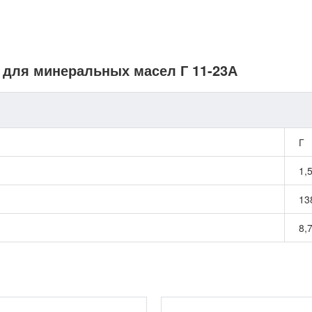
а для минеральных масел Г 11-23А
Г
1,
13
8,