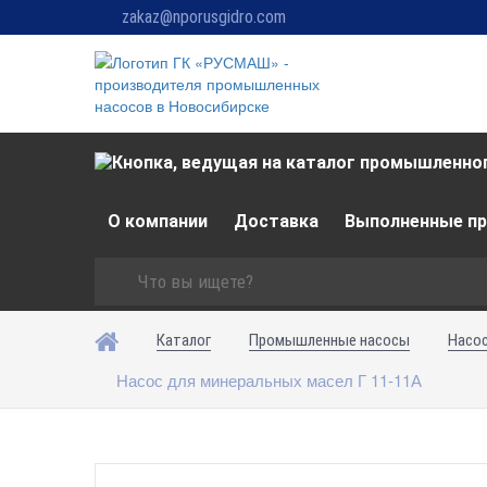
zakaz@nporusgidro.com
О компании
Доставка
Выполненные п
Каталог
Промышленные насосы
Насос
Насос для минеральных масел Г 11-11А