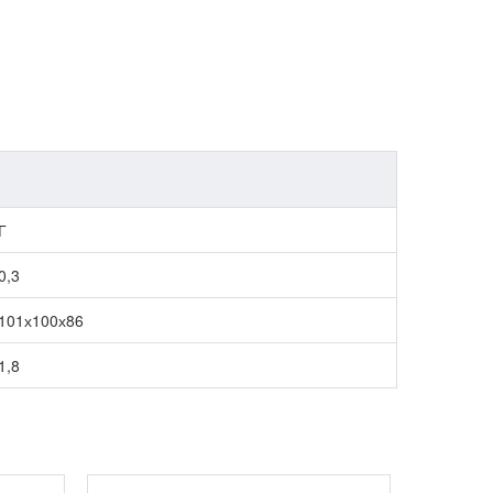
Г
0,3
101х100х86
1,8