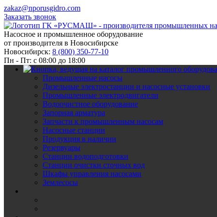
zakaz@nporusgidro.com
Заказать звонок
Насосное и промышленное оборудование
от производителя в Новосибирске
Новосибирск:
8 (800) 350-77-10
Пн - Пт: с 08:00 до 18:00
Промышленные насосы
Дизельные электростанции и насосные установки
Промышленные электродвигатели
Водоочистное оборудование
Запорная арматура
Запчасти к промышленным насосам
Насосные станции
Продукция в наличии
Резервуары
Станции водоподготовки
Станции очистки сточных вод
Шкафы управления насосами
Землесосы