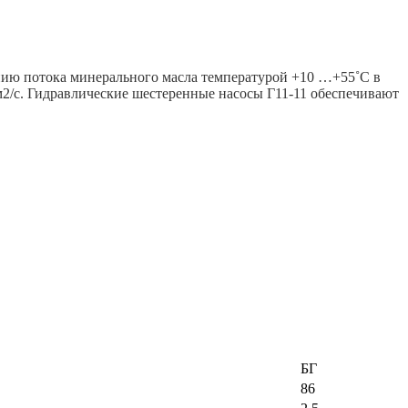
нию потока минерального масла температурой +10 …+55˚С в
2/с. Гидравлические шестеренные насосы Г11-11 обеспечивают
БГ
86