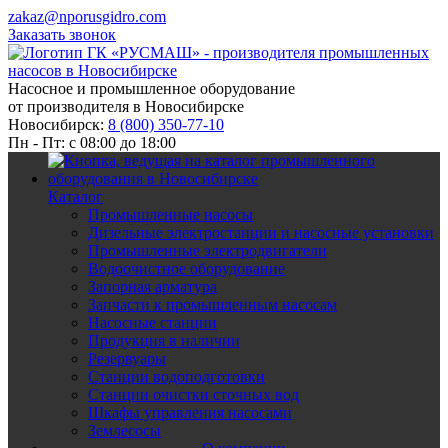
zakaz@nporusgidro.com
Заказать звонок
Насосное и промышленное оборудование
от производителя в Новосибирске
Новосибирск:
8 (800) 350-77-10
Пн - Пт: с 08:00 до 18:00
Каталог
Промышленные насосы
Дизельные электростанции и насосные установки
Промышленные электродвигатели
Водоочистное оборудование
Запорная арматура
Запчасти к промышленным насосам
Насосные станции
Продукция в наличии
Резервуары
Станции водоподготовки
Станции очистки сточных вод
Шкафы управления насосами
Землесосы