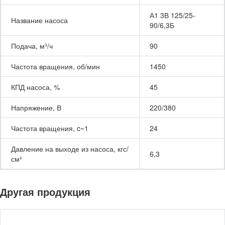
А1 3В 125/25-
Название насоса
90/6,3Б
Подача, м³/ч
90
Частота вращения, об/мин
1450
КПД насоса, %
45
Напряжение, В
220/380
Частота вращения, c~1
24
Давление на выходе из насоса, кгс/
6,3
см²
Другая продукция