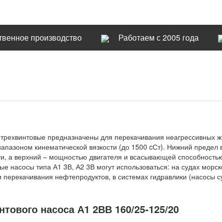
твенное производство
Работаем с 2005 года
а трехвинтовые предназначены для перекачивания неагрессивных
апазоном кинематической вязкости (до 1500 cСт). Нижний предел 
, а верхний – мощностью двигателя и всасывающей способностью
вые насосы типа А1 3В, А2 3В могут использоваться: на судах морс
 и перекачивания нефтепродуктов, в системах гидравлики (насосы 
тового насоса А1 2ВВ 160/25-125/20