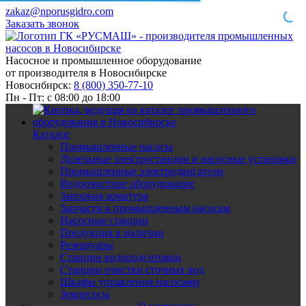
zakaz@nporusgidro.com
Заказать звонок
Насосное и промышленное оборудование
от производителя в Новосибирске
Новосибирск:
8 (800) 350-77-10
Пн - Пт: с 08:00 до 18:00
Каталог
Промышленные насосы
Дизельные электростанции и насосные установки
Промышленные электродвигатели
Водоочистное оборудование
Запорная арматура
Запчасти к промышленным насосам
Насосные станции
Продукция в наличии
Резервуары
Станции водоподготовки
Станции очистки сточных вод
Шкафы управления насосами
Землесосы