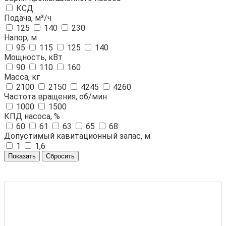
КСД
Подача, м³/ч
125
140
230
Напор, м
95
115
125
140
Мощность, кВт
90
110
160
Масса, кг
2100
2150
4245
4260
Частота вращения, об/мин
1000
1500
КПД насоса, %
60
61
63
65
68
Допустимый кавитационный запас, м
1
1,6