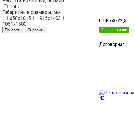
Частота вращения, об/мин
1500
Габаритные размеры, мм
650x1015
915x1403
ППК 63-22,5
1061x1580
Есть в наличии
Договорная