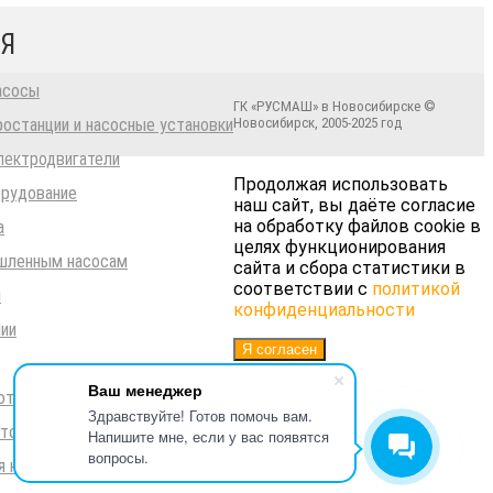
Я
асосы
ГК «РУСМАШ» в Новосибирске ©
останции и насосные установки
Новосибирск, 2005-2025 год
ектродвигатели
Продолжая использовать
орудование
наш сайт, вы даёте согласие
на обработку файлов cookie в
а
целях функционирования
ышленным насосам
сайта и сбора статистики в
соответствии с
политикой
и
конфиденциальности
чии
Я согласен
Ваш менеджер
отовки
Здравствуйте! Готов помочь вам.
сточных вод
Напишите мне, если у вас появятся
вопросы.
я насосами