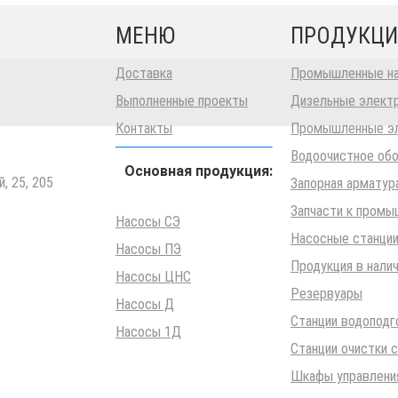
МЕНЮ
ПРОДУКЦИ
Доставка
Промышленные н
Выполненные проекты
Дизельные электр
Контакты
Промышленные эл
Водоочистное об
Основная продукция:
, 25, 205
Запорная арматур
Запчасти к пром
Насосы СЭ
Насосные станци
Насосы ПЭ
Продукция в нали
Насосы ЦНС
Резервуары
Насосы Д
Станции водоподг
Насосы 1Д
Станции очистки 
Шкафы управлени