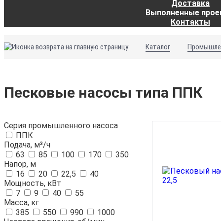
Доставка
Выполненные про
Контакты
Каталог
Промышле
Песковые насосы типа ППК
Серия промышленного насоса
ППК
Подача, м³/ч
63
85
100
170
350
Напор, м
16
20
22,5
40
Мощность, кВт
7
9
40
55
Масса, кг
385
550
990
1000