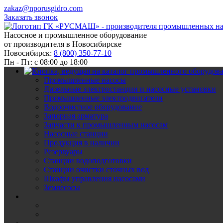
zakaz@nporusgidro.com
Заказать звонок
Насосное и промышленное оборудование
от производителя в Новосибирске
Новосибирск:
8 (800) 350-77-10
Пн - Пт: с 08:00 до 18:00
Промышленные насосы
Дизельные электростанции и насосные установки
Промышленные электродвигатели
Водоочистное оборудование
Запорная арматура
Запчасти к промышленным насосам
Насосные станции
Продукция в наличии
Резервуары
Станции водоподготовки
Станции очистки сточных вод
Шкафы управления насосами
Землесосы